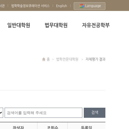
Language
서관
법학학술정보큐레이션 서비스
English
일반대학원
법무대학원
자유전공학부
홈
법학전문대학원
자체평가 결과
검색
작성자
조회수
등록일